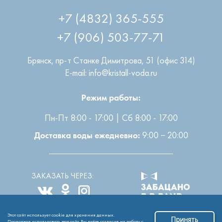
+7 (4832) 365-555
+7 (906) 503-77-71
Брянск
,
пр-т Станке Димитрова, 51 (офис 314)
E-mail: info@kristall-voda.ru
Режим работы:
Пн-Пт 8:00 - 17:00 | Сб 8:00 - 17:00
9:00 − 20:00
Доставка воды ежедневно:
ЗАКАЗАТЬ ЧЕРЕЗ:
Этот сайт использует cookie для хранения данных.
Все права защищены
2004-2026 © ООО “Кристалл”
Принять
Продолжая использовать этот сайт, Вы даёте согласие на работу с