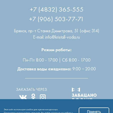
+7 (4832) 365-555
+7 (906) 503-77-71
Брянск
,
пр-т Станке Димитрова, 51 (офис 314)
E-mail: info@kristall-voda.ru
Режим работы:
Пн-Пт 8:00 - 17:00 | Сб 8:00 - 17:00
9:00 − 20:00
Доставка воды ежедневно:
ЗАКАЗАТЬ ЧЕРЕЗ:
Этот сайт использует cookie для хранения данных.
Все права защищены
2004-2026 © ООО “Кристалл”
Принять
Продолжая использовать этот сайт, Вы даёте согласие на работу с