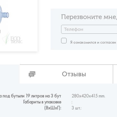
Перезвоните мне,
Я ознакомился и согласен
Отзывы
 под бутыли 19 литров на 3 бут
280x420x415 mm.
Габариты в упаковке
:
(ВxШxГ):
3 шт.: