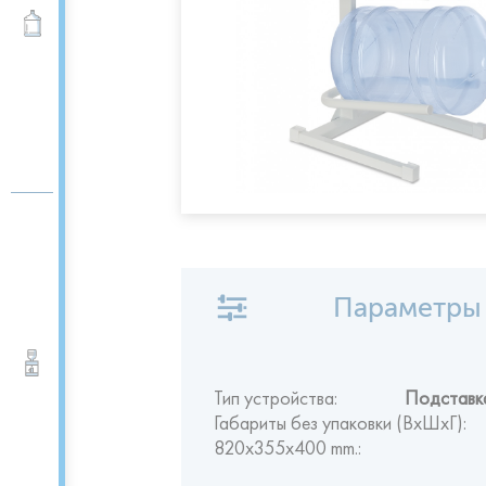
Вода 19 л
Параметры
Кулеры для воды
Тип устройства:
Подставка
Габариты без упаковки (ВxШxГ):
820x355x400 mm.: