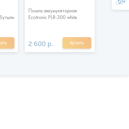
Помпа аккумуляторная
Стаканодер
 бутыли
Ecotronic PLR-300 white
креплением
2 600 р.
900 р.
ить
Купить