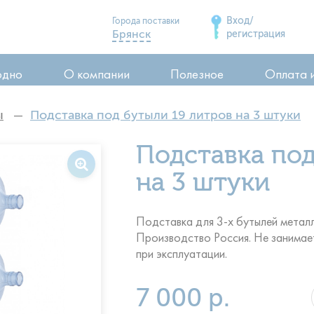
Вход/
Города поставки
Брянск
регистрация
Дятьково
одно
О компании
Полезное
Оплата 
Сельцо
Карачев
ы
Подставка под бутыли 19 литров на 3 штуки
Стародуб
ия
Подставка под
Почеп
ия
Клинцы
на 3 штуки
воды
Подставка для 3-х бутылей металл
Производство Россия. Не занимает
при эксплуатации.
7 000 р.