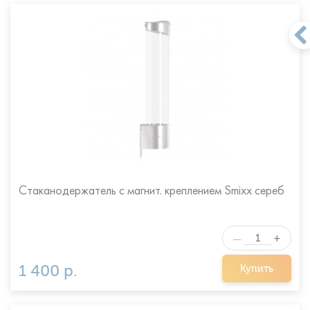
Стаканодержатель с магнит. креплением Smixx сереб
+
—
1 400 р.
Купить