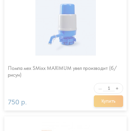
Помпа мех SMixx MAXIMUM увел производит (б/
рисун)
+
—
750 р.
Купить