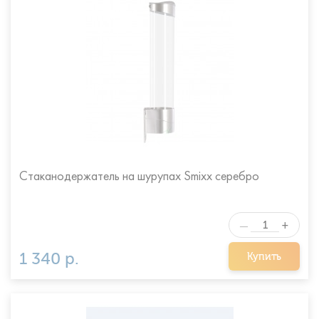
Стаканодержатель на шурупах Smixx серебро
+
—
1 340 р.
Купить