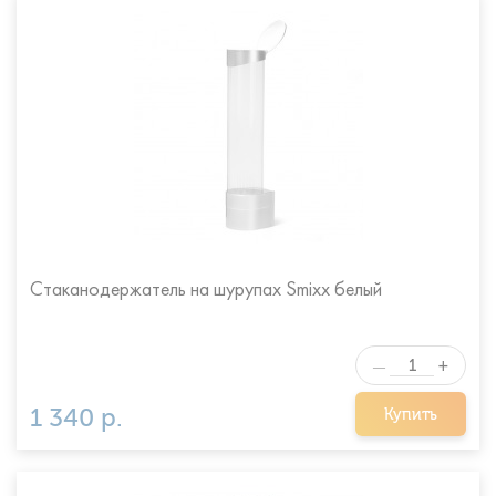
Стаканодержатель на шурупах Smixx белый
+
—
1 340 р.
Купить