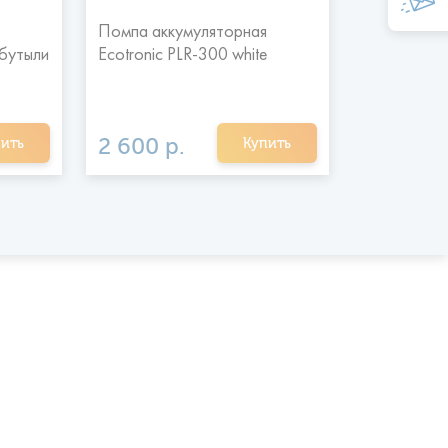
Помпа аккумуляторная
Стаканодер
 бутыли
Ecotronic PLR-300 white
креплением
2 600 р.
900 р.
ить
Купить