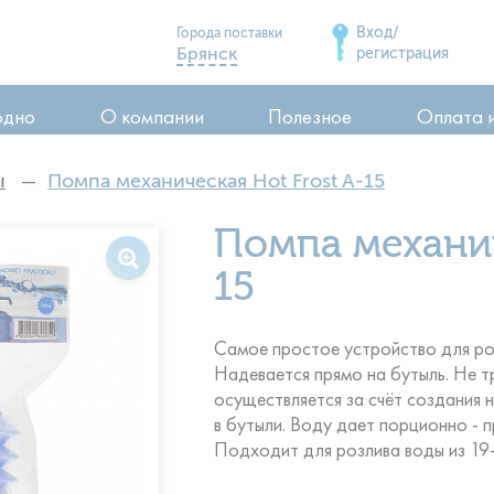
Вход/
Города поставки
Брянск
регистрация
Дятьково
одно
О компании
Полезное
Оплата 
Сельцо
Карачев
ы
Помпа механическая Hot Frost A-15
Стародуб
ия
Помпа механич
Почеп
ия
Клинцы
15
воды
Самое простое устройство для ро
Надевается прямо на бутыль. Не 
осуществляется за счёт создания 
в бутыли. Воду дает порционно - 
Подходит для розлива воды из 19-