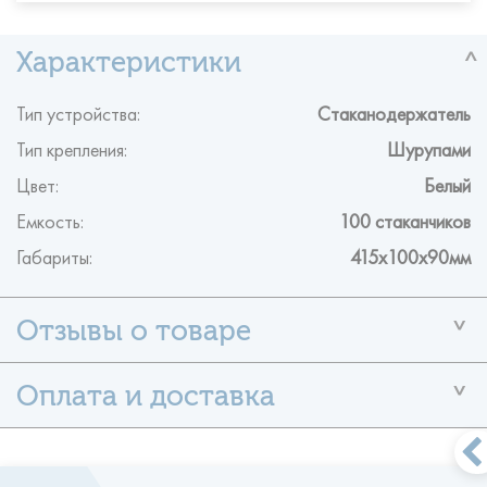
Тип устройства:
Стаканодержатель
Тип крепления:
Шурупами
Цвет:
Белый
Емкость:
100 стаканчиков
Габариты:
415x100x90мм
У данного товара ещё нет отзывов
Помогите другим пользователям с выбором — будьте
первым,
кто поделится своим мнением об этом товаре.
Формы оплаты
- наличными по факту поставки
- оплата по безналичному
Оставить отзыв