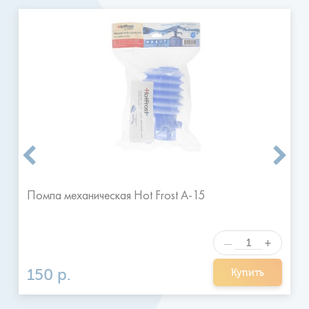
Доставка производится ежедневно, 7 дней в неделю, с 9
до 20 часов.
Временные сроки доставки воды: с 9:00 до
13:00, с 13:00 до 17:00, и с 17:00 до 20:00.
Заказ
размещенный утром размещается к доставке, как
правило, в тот же день после 13:00 или вечером.
Заказы
размещенные после 16 часов принимаются к выполнению
на следующий день в удобное для клиента время.
Я ознакомился и согласен с
Отправить
правилами
Помпа механическая Hot Frost A-15
+
—
150 р.
Купить