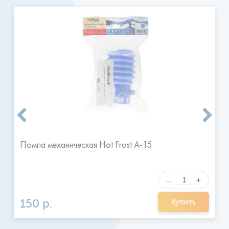
Доставка производится ежедневно, 7 дней в неделю, с 9
до 20 часов.
Временные сроки доставки воды: с 9:00 до
13:00, с 13:00 до 17:00, и с 17:00 до 20:00.
Заказ
размещенный утром размещается к доставке, как
правило, в тот же день после 13:00 или вечером.
Заказы
размещенные после 16 часов принимаются к выполнению
на следующий день в удобное для клиента время.
Я ознакомился и согласен с
Отправить
правилами
Помпа механическая Hot Frost A-15
+
—
150 р.
Купить