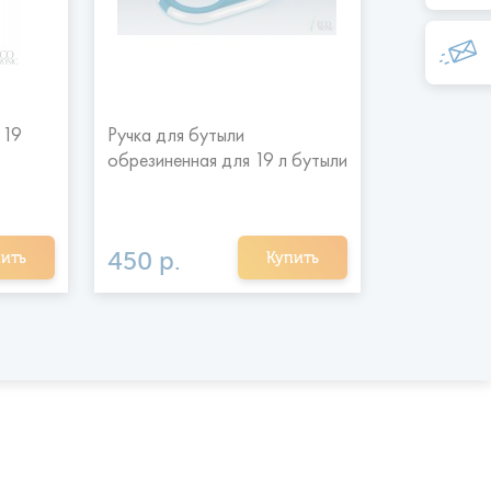
 19
Ручка для бутыли
Помпа акк
обрезиненная для 19 л бутыли
Ecotronic P
450 р.
2 600 р
ить
Купить