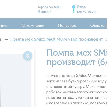
Вход/
Города поставки
Брянск
регистрация
Дятьково
одно
О компании
Полезное
Оплата 
Сельцо
Карачев
ы
Помпа мех SMixx MAXIMUM увел производит (
Стародуб
ия
Помпа мех SM
Почеп
ия
Клинцы
производит (б
воды
Помпа для воды SMixx Maximum ст
заказываете бутилированную воду 
альтернативой кулеру. Механическ
работой механического насоса: ко
нажатии на помпу из крана начина
изготовлена из пластика, поэтому