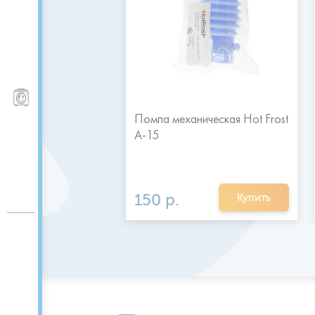
Пурифайеры, фильтры
ктрическая с USB
Помпа механическая Hot Frost
A-15
.
150 р.
Купить
Купить