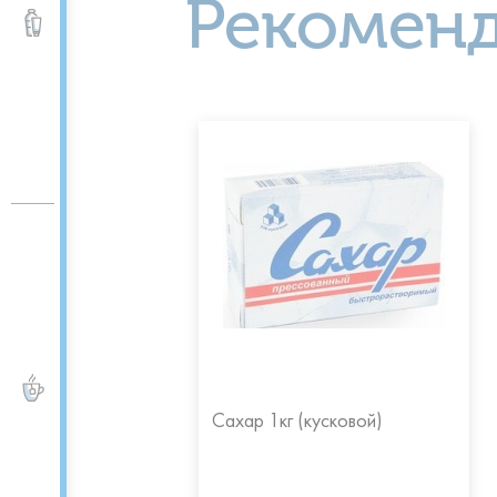
Рекомен
Вода питьевая и
минеральная 0,5 -5 л.
ЧАЙ и КОФЕ
Сахар 1кг (кусковой)