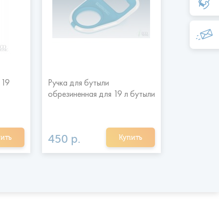
 19
Ручка для бутыли
Помпа акк
обрезиненная для 19 л бутыли
Ecotronic P
450 р.
2 600 р
ить
Купить