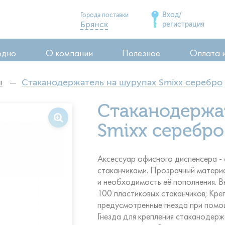
Вход/
Города поставки
Брянск
регистрация
Дятьково
одно
О компании
Полезное
Оплата 
Сельцо
Карачев
ы
Стаканодержатель на шурупах Smixx серебро
Стародуб
ия
Стаканодержа
Почеп
ия
Клинцы
Smixx серебро
воды
Аксессуар офисного диспенсера -
стаканчиками. Прозрачный материа
и необходимость её пополнения. В
100 пластиковых стаканчиков; Креп
предусмотренные гнезда при помощ
Гнезда для крепления стаканодер