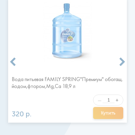
Доставка производится ежедневно, 7 дней в неделю, с 9
до 20 часов.
Временные сроки доставки воды: с 9:00 до
13:00, с 13:00 до 17:00, и с 17:00 до 20:00.
Заказ
размещенный утром размещается к доставке, как
правило, в тот же день после 13:00 или вечером.
Заказы
размещенные после 16 часов принимаются к выполнению
на следующий день в удобное для клиента время.
Я ознакомился и согласен с
Отправить
правилами
Вода питьевая FAMILY SPRING"Премиум" обогащ.
йодом,фтором,Mg,Ca 18,9 л
+
—
320 р.
Купить