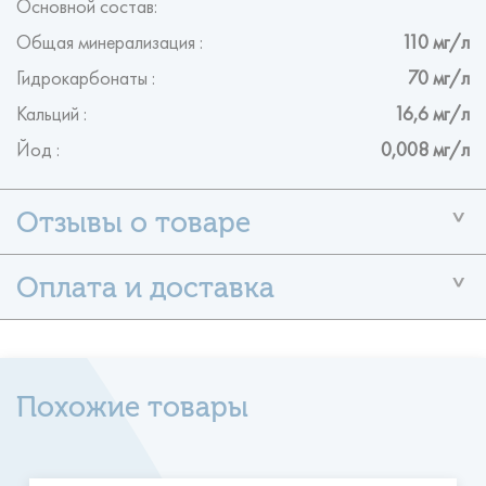
Основной состав:
Общая минерализация :
110 мг/л
Гидрокарбонаты :
70 мг/л
Кальций :
16,6 мг/л
Йод :
0,008 мг/л
У данного товара ещё нет отзывов
Помогите другим пользователям с выбором — будьте
первым,
кто поделится своим мнением об этом товаре.
Формы оплаты
- наличными по факту поставки
- оплата по безналичному
Оставить отзыв
расчету на расчетный счет Компании
- оплата
Похожие товары
банковской картой VISA, MASTERCARD
Режим работы доставки