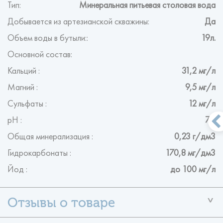
Тип:
Минеральная питьевая столовая вода
Добывается из артезианской скважины:
Да
Объем воды в бутыли::
19л.
Основной состав:
Кальций :
31,2 мг/л
Магний :
9,5 мг/л
Сульфаты :
12 мг/л
рН :
7,9
Общая минерализация :
0,23 г/дм3
Гидрокарбонаты :
170,8 мг/дм3
Йод :
до 100 мг/л