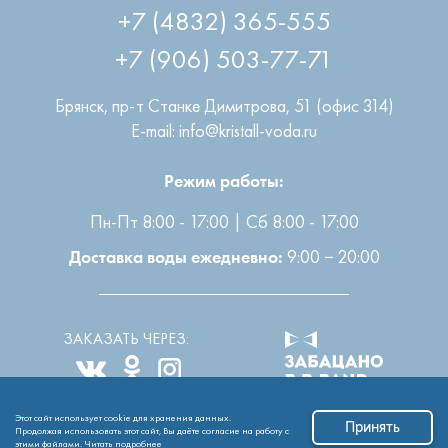
+7 (4832) 365-555
+7 (906) 503-77-71
Брянск
,
пр-т Станке Димитрова, 51 (офис 314)
E-mail: info@kristall-voda.ru
Режим работы:
Пн-Пт 8:00 - 17:00 | Сб 8:00 - 17:00
9:00 − 20:00
Доставка воды ежедневно:
ЗАКАЗАТЬ ЧЕРЕЗ:
Этот сайт использует cookie для хранения данных.
Все права защищены
2004-2026 © ООО “Кристалл”
Принять
Продолжая использовать этот сайт, Вы даёте согласие на работу с
этими файлами.
Читать подробнее
Обработка персональных данных