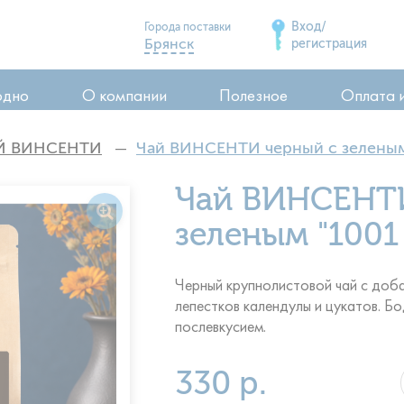
Вход/
Города поставки
Брянск
регистрация
Дятьково
одно
О компании
Полезное
Оплата 
Сельцо
Карачев
Й ВИНСЕНТИ
Чай ВИНСЕНТИ черный с зеленым "
Стародуб
ия
Чай ВИНСЕНТИ
Почеп
ия
Клинцы
зеленым "1001 
воды
Черный крупнолистовой чай с добав
лепестков календулы и цукатов. Б
послевкусием.
330 р.