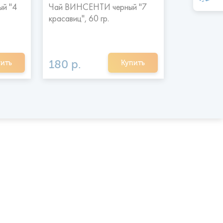
й "4
Чай ВИНСЕНТИ черный "7
Чай ВИНСЕ
красавиц", 60 гр.
красавиц", 
180 р.
330 р.
ить
Купить