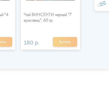
й "4
Чай ВИНСЕНТИ черный "7
Чай ВИНСЕ
красавиц", 60 гр.
красавиц", 
180 р.
330 р.
ить
Купить