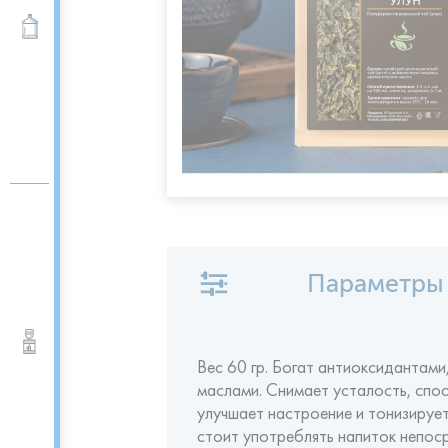
Вода 19 л
Параметры
Кулеры для воды
Вес 60 гр. Богат антиоксидантами
маслами. Снимает усталость, спо
улучшает настроение и тонизируе
стоит употреблять напиток непоср