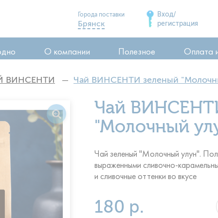
Вход/
Города поставки
Брянск
регистрация
Дятьково
одно
О компании
Полезное
Оплата 
Сельцо
Карачев
Й ВИНСЕНТИ
Чай ВИНСЕНТИ зеленый "Молочный
Стародуб
ия
Чай ВИНСЕНТ
Почеп
ия
Клинцы
"Молочный улун
воды
Чай зеленый "Молочный улун". Пол
выраженными сливочно-карамельны
и сливочные оттенки во вкусе
180 р.