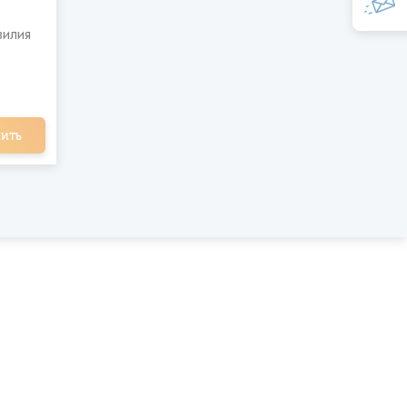
илия
ить