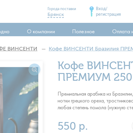
Вход/
Города поставки
Брянск
регистрация
Дятьково
одно
О компании
Полезное
Оплата 
Сельцо
Карачев
ФЕ ВИНСЕНТИ
Кофе ВИНСЕНТИ Бразилия ПРЕМ
Стародуб
ия
Кофе ВИНСЕН
Почеп
ия
Клинцы
ПРЕМИУМ 250 
воды
Премиальная арабика из Бразилии,
нотки грецкого ореха, тростнико
любая степень помола (нужную сте
550 р.