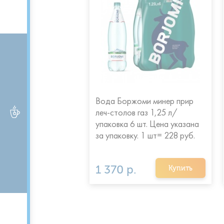
Вода Боржоми минер прир
вая "Легенда гор".
ЧАЙ и КОФЕ
леч-столов газ 1,25 л/
 2 шт. Цена указана
упаковка 6 шт. Цена указана
у
за упаковку. 1 шт= 228 руб.
1 370 р.
Купить
Купить