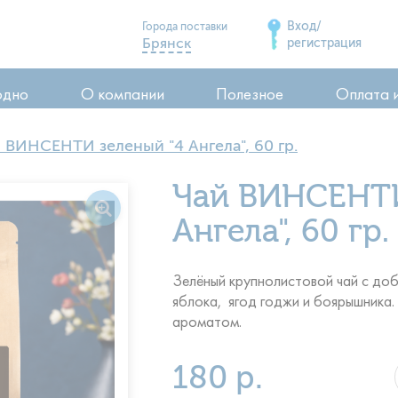
Вход/
Города поставки
Брянск
регистрация
Дятьково
одно
О компании
Полезное
Оплата 
Сельцо
Карачев
 ВИНСЕНТИ зеленый "4 Ангела", 60 гр.
Стародуб
ия
Чай ВИНСЕНТИ
Почеп
ия
Клинцы
Ангела", 60 гр.
воды
Зелёный крупнолистовой чай с доб
яблока, ягод годжи и боярышника
ароматом.
180 р.