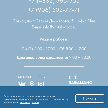
+7 (906) 503-77-71
Брянск
,
пр-т Станке Димитрова, 51 (офис 314)
E-mail: info@kristall-voda.ru
Режим работы:
Пн-Пт 8:00 - 17:00 | Сб 8:00 - 17:00
9:00 − 20:00
Доставка воды ежедневно:
ЗАКАЗАТЬ ЧЕРЕЗ:
Этот сайт использует cookie для хранения данных.
Все права защищены
2004-2026 © ООО “Кристалл”
Принять
Продолжая использовать этот сайт, Вы даёте согласие на работу с
этими файлами.
Читать подробнее
Обработка персональных данных