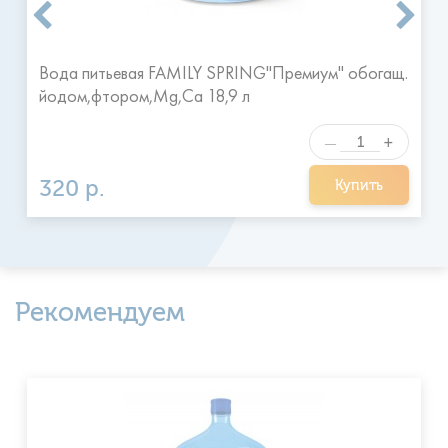
Вода питьевая FAMILY SPRING"Премиум" обогащ.
йодом,фтором,Mg,Ca 18,9 л
+
—
320 р.
Купить
Рекомендуем