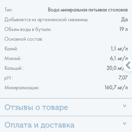
Тип:
Вода минеральная питьевая столовая
Добывается из артезианской скважины:
Да
Объем воды в бутыли:
19 л
Основной состав:
Калий:
1,1 мг/л
Магний :
6,1 мг/л
Кальций :
20,0 мг/л
рН :
7,07
Минерализация :
160,7 мг/л
У данного товара ещё нет отзывов
Помогите другим пользователям с выбором — будьте