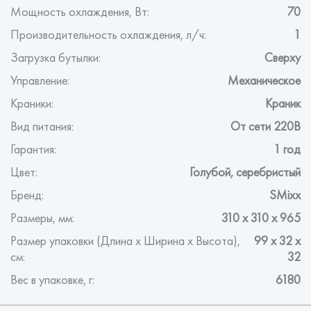
Мощность охлаждения, Вт:
70
Производительность охлаждения, л/ч:
1
Загрузка бутылки:
Сверху
Управление:
Механическое
Краники:
Краник
Вид питания:
От сети 220В
Гарантия:
1 год
Цвет:
Голубой, серебристый
Бренд:
SMixx
Размеры, мм:
310 х 310 х 965
Размер упаковки (Длина х Ширина х Высота),
99 x 32 x
см:
32
Вес в упаковке, г:
6180