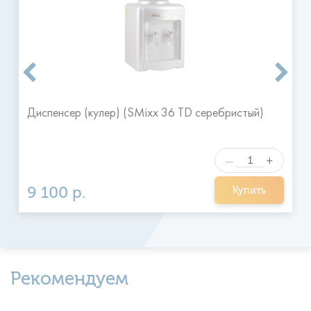
размещенные после 16 часов принимаются к выполнению
на следующий день в удобное для клиента время.
Я ознакомился и согласен с
Отправить
правилами
Диспенсер (кулер) (SMixx 36 TD серебристый)
+
—
9 100 р.
Купить
Рекомендуем