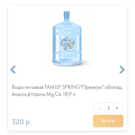
Вода питьевая FAMILY SPRING"Премиум" обогащ.
йодом,фтором,Mg,Ca 18,9 л
+
—
320 р.
Купить