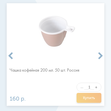
Доставка производится ежедневно, 7 дней в неделю, с 9
до 20 часов.
Временные сроки доставки воды: с 9:00 до
13:00, с 13:00 до 17:00, и с 17:00 до 20:00.
Заказ
размещенный утром размещается к доставке, как
правило, в тот же день после 13:00 или вечером.
Заказы
размещенные после 16 часов принимаются к выполнению
на следующий день в удобное для клиента время.
Я ознакомился и согласен с
Отправить
правилами
Чашка кофейная 200 мл. 50 шт. Россия
+
—
160 р.
Купить