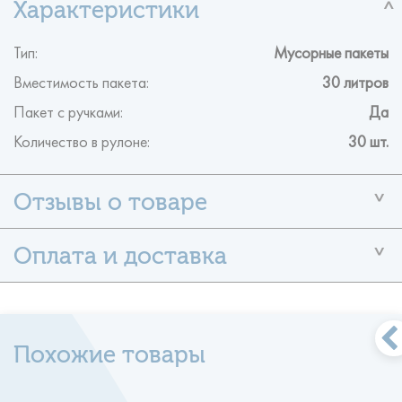
Тип:
Мусорные пакеты
Вместимость пакета:
30 литров
Пакет с ручками:
Да
Количество в рулоне:
30 шт.
У данного товара ещё нет отзывов
Помогите другим пользователям с выбором — будьте
первым,
кто поделится своим мнением об этом товаре.
Формы оплаты
- наличными по факту поставки
- оплата по безналичному
Оставить отзыв
расчету на расчетный счет Компании
- оплата
Похожие товары
банковской картой VISA, MASTERCARD
Режим работы доставки