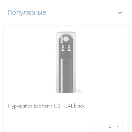
Популярные
Цена по возрастанию
Цена по убыванию
Название (А - Я)
Название (Я - А)
Пурифайер Ecotronic C21-U4L black
+
—