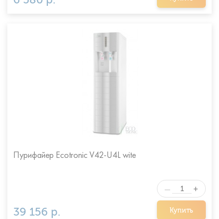
Пурифайер Ecotronic V42-U4L wite
+
—
39 156 р.
Купить