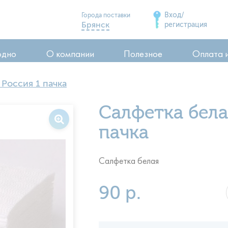
Вход/
Города поставки
Брянск
регистрация
Дятьково
одно
О компании
Полезное
Оплата 
Сельцо
Карачев
 Россия 1 пачка
Стародуб
ия
Салфетка бела
Почеп
ия
Клинцы
пачка
воды
Салфетка белая
90 р.