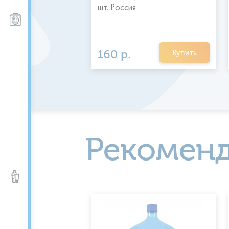
т) Россия 1 уп
шт. Россия
Пурифайеры, фильтры
160 р.
Купить
Купить
Рекомен
Вода питьевая и
минеральная 0,5 -5 л.