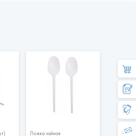
шт)
Ложка чайная
Размешиват