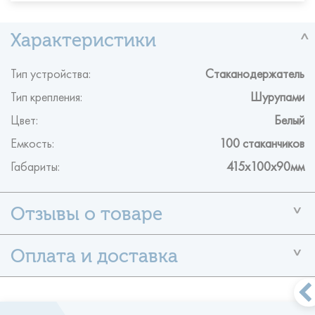
Тип устройства:
Стаканодержатель
Тип крепления:
Шурупами
Цвет:
Белый
Емкость:
100 стаканчиков
Габариты:
415x100x90мм
У данного товара ещё нет отзывов
Помогите другим пользователям с выбором — будьте
первым,
кто поделится своим мнением об этом товаре.
Формы оплаты
- наличными по факту поставки
- оплата по безналичному
Оставить отзыв