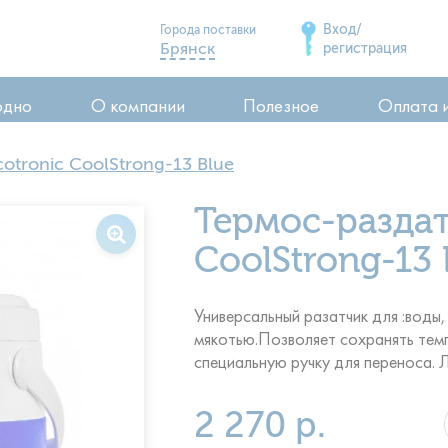
Вход/
Города поставки
Брянск
регистрация
Дятьково
одно
О компании
Полезное
Оплата 
Сельцо
Карачев
otronic CoolStrong-13 Blue
Стародуб
ия
Термос-раздат
Почеп
ия
Клинцы
CoolStrong-13 
воды
Универсальный разатчик для :воды, 
мякотью.Позволяет сохранять темп
специальную ручку для переноса. Л
2 270 р.