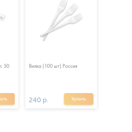
. 50
Вилка (100 шт) Россия
Ложка стол
Россия
240 р.
220 р.
ить
Купить