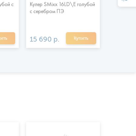
убой с
Кулер SMixx 16LD\E голубой
Кулер SMix
с серебром ПЭ
с серебро
15 690 р.
17 300 
ить
Купить