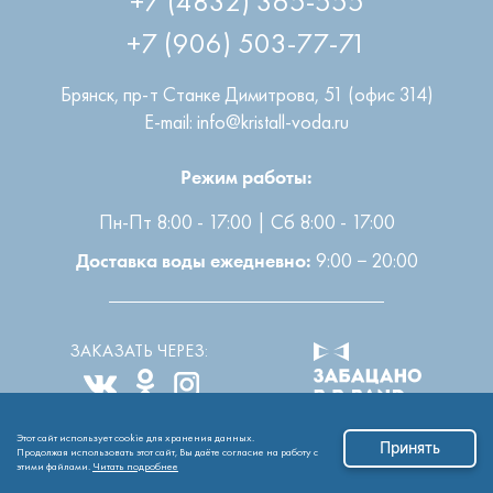
+7 (906) 503-77-71
Брянск
,
пр-т Станке Димитрова, 51 (офис 314)
E-mail: info@kristall-voda.ru
Режим работы:
Пн-Пт 8:00 - 17:00 | Сб 8:00 - 17:00
9:00 − 20:00
Доставка воды ежедневно:
ЗАКАЗАТЬ ЧЕРЕЗ:
Этот сайт использует cookie для хранения данных.
Все права защищены
2004-2026 © ООО “Кристалл”
Принять
Продолжая использовать этот сайт, Вы даёте согласие на работу с
этими файлами.
Читать подробнее
Обработка персональных данных