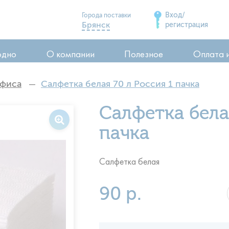
Вход/
Города поставки
Брянск
регистрация
Дятьково
одно
О компании
Полезное
Оплата 
Сельцо
Карачев
офиса
Салфетка белая 70 л Россия 1 пачка
Стародуб
ия
Салфетка бела
Почеп
ия
Клинцы
пачка
воды
Салфетка белая
90 р.