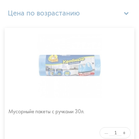
Цена по возрастанию
Популярные
Цена по убыванию
Название (А - Я)
Название (Я - А)
Мусорныйе пакеты с ручками 30л.
+
—