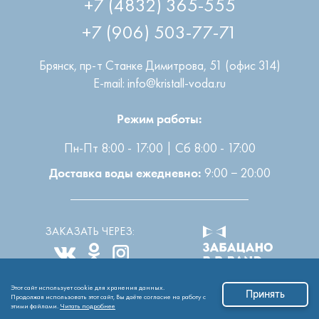
+7 (906) 503-77-71
Брянск
,
пр-т Станке Димитрова, 51 (офис 314)
E-mail: info@kristall-voda.ru
Режим работы:
Пн-Пт 8:00 - 17:00 | Сб 8:00 - 17:00
9:00 − 20:00
Доставка воды ежедневно:
ЗАКАЗАТЬ ЧЕРЕЗ:
Этот сайт использует cookie для хранения данных.
Все права защищены
2004-2026 © ООО “Кристалл”
Принять
Продолжая использовать этот сайт, Вы даёте согласие на работу с
этими файлами.
Читать подробнее
Обработка персональных данных