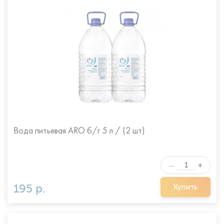
Вода питьевая ARO б/г 5 л / (2 шт)
+
—
195 р.
Купить