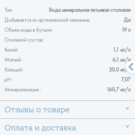
Тип:
Вода минеральная питьевая столовая
Добывается из артезианской скважины:
Да
Объем воды в бутыли:
19 л
Основной состав:
Калий:
1,1 мг/л
Магний :
6,1 мг/л
Кальций :
20,0 мг/л
рН :
7,07
Минерализация :
160,7 мг/л
У данного товара ещё нет отзывов
Помогите другим пользователям с выбором — будьте