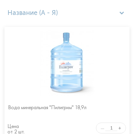
Название (А - Я)
Популярные
Цена по возрастанию
Цена по убыванию
Название (Я - А)
Вода минеральная "Пилигрим" 18,9л
Цена
+
—
от 2 шт.