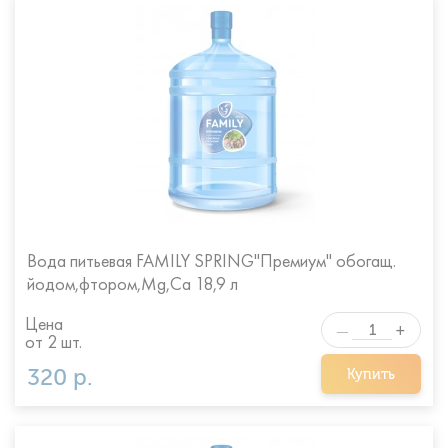
Вода питьевая FAMILY SPRING"Премиум" обогащ.
йодом,фтором,Mg,Ca 18,9 л
Цена
+
—
от 2 шт.
320 р.
Купить