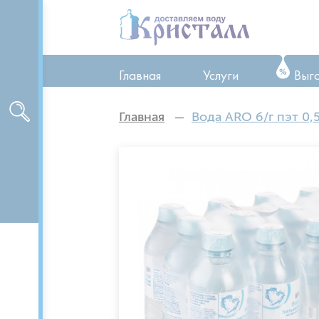
Главная
Услуги
Выг
ТО оборудования
Главная
Вода ARO б/г пэт 0,5
Ремонт оборудован
Аренда оборудован
Доставка питьевой 