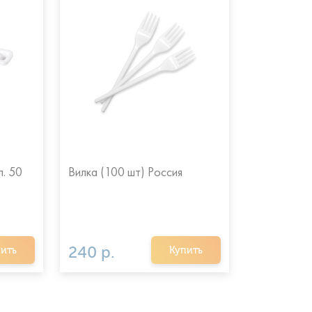
. 50
Вилка (100 шт) Россия
Ложка стол
Россия
240 р.
220 р.
ить
Купить