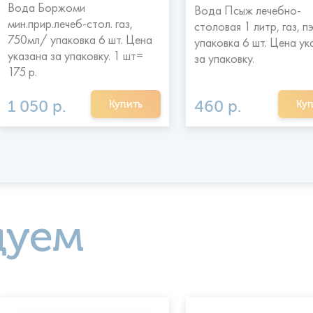
Вода Боржоми
Вода Псыж лечебно-
мин.прир.лечеб-стол. газ,
столовая 1 литр, газ, п
750мл/ упаковка 6 шт. Цена
упаковка 6 шт. Цена ук
указана за упаковку. 1 шт=
за упаковку.
175 р.
1 050 р.
460 р.
Купить
Куп
дуем