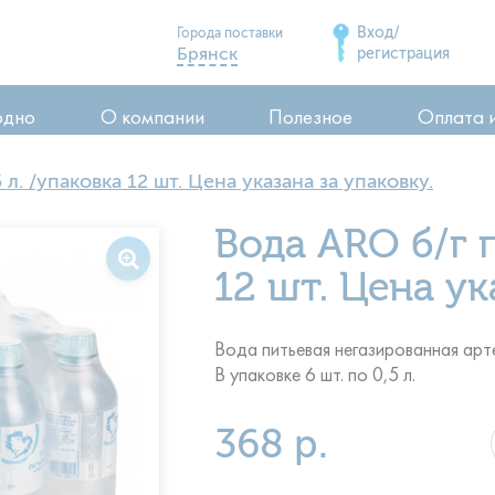
Вход/
Города поставки
Брянск
регистрация
Дятьково
одно
О компании
Полезное
Оплата 
Сельцо
Карачев
 л. /упаковка 12 шт. Цена указана за упаковку.
Стародуб
ия
Вода ARO б/г п
Почеп
ия
Клинцы
12 шт. Цена ук
воды
Вода питьевая негазированная арт
В упаковке 6 шт. по 0,5 л.
368 р.