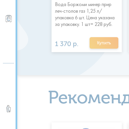
Вода Боржоми минер прир
евая "Святой
леч-столов газ 1,25 л/
./упаковка 12 шт.
упаковка 6 шт. Цена указана
Пурифайеры, фильтры
ана за упаковку
за упаковку. 1 шт= 228 руб.
1 370 р.
Купить
Купить
Рекомен
Вода питьевая и
минеральная 0,5 -5 л.