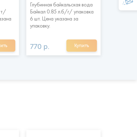
Глубинная байкальская вода
Вода питье
эт/
Байкал 0.85 л.б/г/ упаковка
л./упаковк
азана
6 шт. Цена указана за
указана за 
упаковку.
770 р.
324 р.
ить
Купить