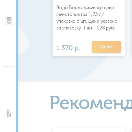
Вода Боржоми минер прир
евая "Святой
леч-столов газ 1,25 л/
./упаковка 12 шт.
Пурифайеры, фильтры
упаковка 6 шт. Цена указана
ана за упаковку
за упаковку. 1 шт= 228 руб.
1 370 р.
Купить
Купить
Рекомен
Вода питьевая и
минеральная 0,5 -5 л.