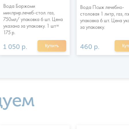
Вода Боржоми
Вода Псыж лечебно-
мин.прир.лечеб-стол. газ,
столовая 1 литр, газ, п
750мл/ упаковка 6 шт. Цена
упаковка 6 шт. Цена ук
указана за упаковку. 1 шт=
за упаковку.
175 р.
1 050 р.
460 р.
Купить
Куп
дуем