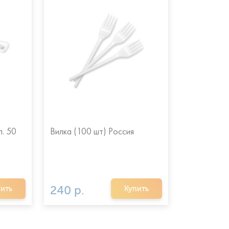
. 50
Вилка (100 шт) Россия
Ложка стол
Россия
240 р.
220 р.
ить
Купить