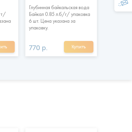
Глубинная байкальская вода
Вода питье
эт/
Байкал 0.85 л.б/г/ упаковка
л./упаковк
азана
6 шт. Цена указана за
указана за 
упаковку.
770 р.
324 р.
ить
Купить