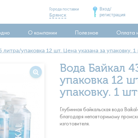
Вход/
Города поставки
Брянск
регистрация
Дятьково
одно
О компании
Полезное
Оплата 
Сельцо
Карачев
 литра/упаковка 12 шт. Цена указана за упаковку. 1 
Стародуб
ия
Вода Байкал 4
Почеп
ия
Клинцы
упаковка 12 шт
воды
упаковку. 1 шт
Глубинная байкальская вода Baikal
благодаря неповторимому происх
изготовителя.