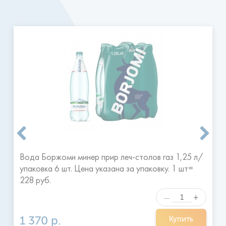
Режим работы доставки
Доставка производится ежедневно, 7 дней в неделю, с 9
до 20 часов.
Временные сроки доставки воды: с 9:00 до
13:00, с 13:00 до 17:00, и с 17:00 до 20:00.
Заказ
размещенный утром размещается к доставке, как
правило, в тот же день после 13:00 или вечером.
Заказы
размещенные после 16 часов принимаются к выполнению
на следующий день в удобное для клиента время.
Я ознакомился и согласен с
Отправить
правилами
Вода Боржоми минер прир леч-столов газ 1,25 л/
упаковка 6 шт. Цена указана за упаковку. 1 шт=
228 руб.
+
—
1 370 р.
Купить