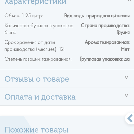
Объем: 1.25 литр:
Вид воды: природная питьевая
Количество бутылок в упаковке:
Страна производства:
6 шт.:
Грузия
Срок хранения от даты
Ароматизированная:
производства (месяцев): 12:
Нет
Степень газации: газированная:
Групповая упаковка: да
У данного товара ещё нет отзывов
Помогите другим пользователям с выбором — будьте
первым,
кто поделится своим мнением об этом товаре.
Формы оплаты
- наличными по факту поставки
- оплата по безналичному
Оставить отзыв
расчету на расчетный счет Компании
- оплата
Похожие товары
банковской картой VISA, MASTERCARD